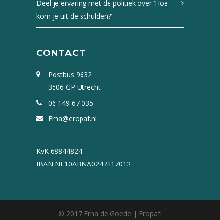
Deel je ervaring met de politiek over ‘Hoe
kom je uit de schulden?’
CONTACT
Postbus 9632
3506 GP Utrecht
06 149 67 035
Erna@eropaf.nl
KvK 68844824
IBAN NL10ABNA0247317012
© 2017 Erna de Goede | Eropaf!