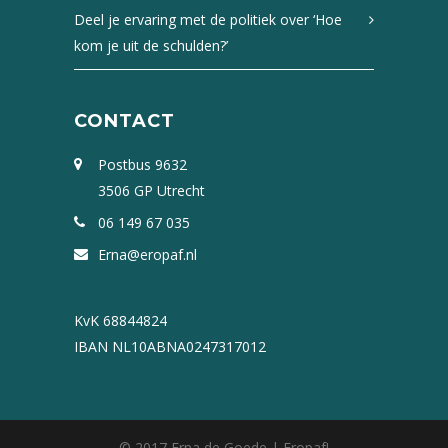
Deel je ervaring met de politiek over ‘Hoe
kom je uit de schulden?’
CONTACT
Postbus 9632
3506 GP Utrecht
06 149 67 035
Erna@eropaf.nl
KvK 68844824
IBAN NL10ABNA0247317012
© 2017 Erna de Goede | Eropaf!